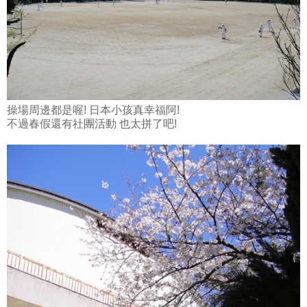
操場周邊都是喔! 日本小孩真幸福阿!
不過春假還有社團活動 也太拼了吧!