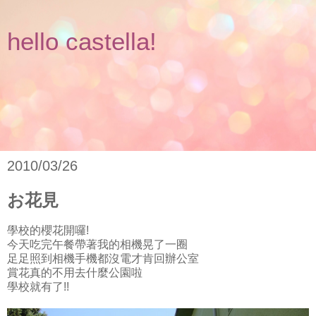
hello castella!
2010/03/26
お花見
學校的櫻花開囉!
今天吃完午餐帶著我的相機晃了一圈
足足照到相機手機都沒電才肯回辦公室
賞花真的不用去什麼公園啦
學校就有了!!