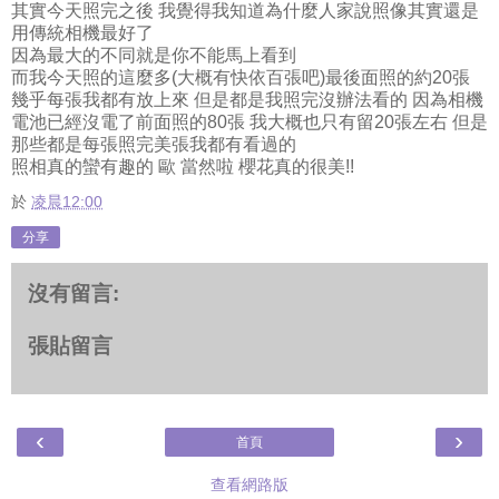
其實今天照完之後 我覺得我知道為什麼人家說照像其實還是
用傳統相機最好了
因為最大的不同就是你不能馬上看到
而我今天照的這麼多(大概有快依百張吧)
最後面照的約20張
幾乎每張我都有放上來 但是都是我照完沒辦法看的 因為相機
電池已經沒電了前面照的80張 我大概也只有留20張左右 但是
那些都是每張照完美張我都有看過的
照相真的蠻有趣的 歐 當然啦 櫻花真的很美!!
於
凌晨12:00
分享
沒有留言:
張貼留言
‹
›
首頁
查看網路版