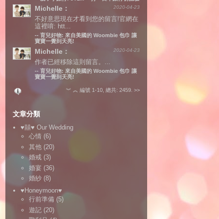
Michelle：
2020-04-23
不好意思現在才看到您的留言!官網在
這裡唷: htt...
--
育兒好物: 來自美國的 Woombie 包巾 讓
寶寶一覺到天亮!
Michelle：
2020-04-23
作者已經移除這則留言。...
--
育兒好物: 來自美國的 Woombie 包巾 讓
寶寶一覺到天亮!
︾
︽
編號 1-10, 總共: 2459.
>>
文章分類
♥囍♥ Our Wedding
心情
(6)
其他
(20)
婚戒
(3)
婚宴
(36)
婚紗
(8)
♥Honeymoon♥
行前準備
(5)
遊記
(20)