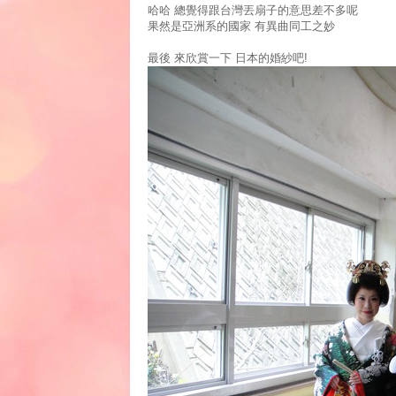
哈哈 總覺得跟台灣丟扇子的意思差不多呢
果然是亞洲系的國家 有異曲同工之妙
最後 來欣賞一下 日本的婚紗吧!