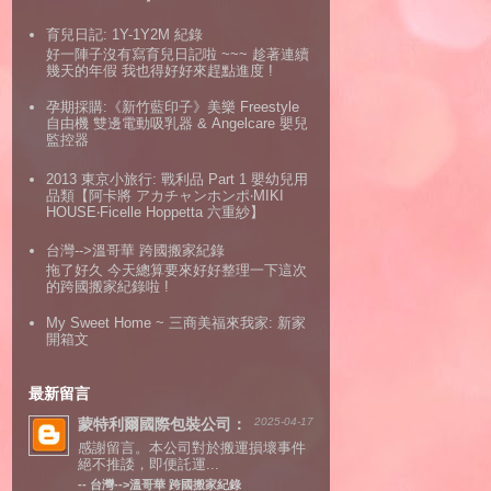
育兒日記: 1Y-1Y2M 紀錄
好一陣子沒有寫育兒日記啦 ~~~ 趁著連續
幾天的年假 我也得好好來趕點進度 !
孕期採購:《新竹藍印子》美樂 Freestyle
自由機 雙邊電動吸乳器 & Angelcare 嬰兒
監控器
2013 東京小旅行: 戰利品 Part 1 嬰幼兒用
品類【阿卡將 アカチャンホンポ‧MIKI
HOUSE‧Ficelle Hoppetta 六重紗】
台灣-->溫哥華 跨國搬家紀錄
拖了好久 今天總算要來好好整理一下這次
的跨國搬家紀錄啦 !
My Sweet Home ~ 三商美福來我家: 新家
開箱文
最新留言
蒙特利爾國際包裝公司：
2025-04-17
感謝留言。本公司對於搬運損壞事件
絕不推諉，即便託運...
--
台灣-->溫哥華 跨國搬家紀錄