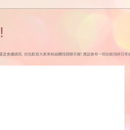
!
繼續寫, 但也歡迎大家來粉絲團找我聊天喔! 應該會有一些比較瑣碎日常的更新:P https://