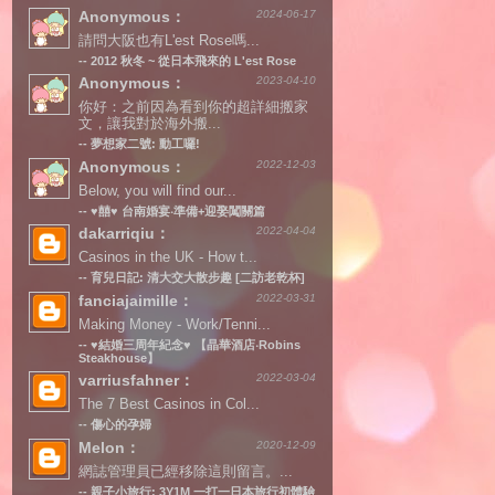
Anonymous：
2024-06-17
請問大阪也有L'est Rose嗎...
--
2012 秋冬 ~ 從日本飛來的 L'est Rose
Anonymous：
2023-04-10
你好：之前因為看到你的超詳細搬家
文，讓我對於海外搬...
--
夢想家二號: 動工囉!
Anonymous：
2022-12-03
Below, you will find our...
--
♥囍♥ 台南婚宴‧準備+迎娶闖關篇
dakarriqiu：
2022-04-04
Casinos in the UK - How t...
--
育兒日記: 清大交大散步趣 [二訪老乾杯]
fanciajaimille：
2022-03-31
Making Money - Work/Tenni...
--
♥結婚三周年紀念♥ 【晶華酒店‧Robins
Steakhouse】
varriusfahner：
2022-03-04
The 7 Best Casinos in Col...
--
傷心的孕婦
Melon：
2020-12-09
網誌管理員已經移除這則留言。...
--
親子小旅行: 3Y1M 一打一日本旅行初體驗