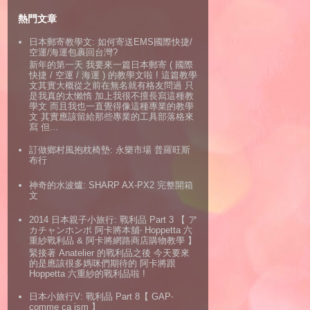
熱門文章
日本郵寄教學文: 如何寄送EMS國際快捷/
空運/海運包裹回台灣?
新年的第一天 我要來一篇日本郵寄 ( 國際
快捷 / 空運 / 海運 ) 的教學文啦 ! 這篇教學
文其實大概從之前在無名就有格友問過 只
是我真的太懶惰 加上我很不擅長寫這種教
學文 而且我也一直覺得像這種專業的教學
文 其實應該留給那些專業的工具部落格來
寫 但...
訂做鄉村風抱枕椅墊: 永樂市場 普羅旺斯
布行
神奇的水波爐: SHARP AX-PX2 完整開箱
文
2014 日本親子小旅行: 戰利品 Part 3 【 ア
カチャンホンポ 阿卡將本舖‧ Hoppetta 六
重紗戰利品 & 阿卡將網路商店購物教學 】
緊接著 Anatelier 的戰利品之後 今天要來
的是應該很多媽咪們期待的 阿卡將跟
Hoppetta 六重紗的戰利品啦 !
日本小旅行V: 戰利品 Part 8【 GAP‧
comme ca ism 】