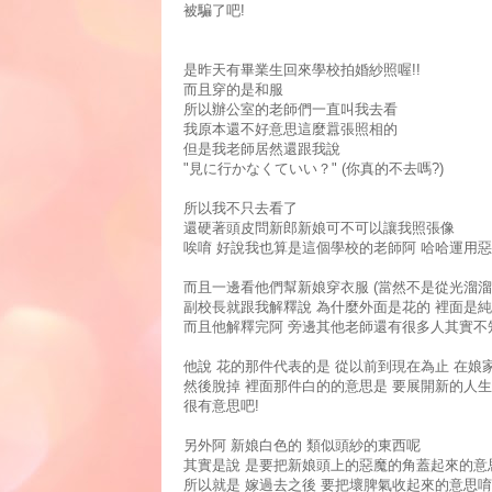
被騙了吧!
是昨天有畢業生回來學校拍婚紗照喔!!
而且穿的是和服
所以辦公室的老師們一直叫我去看
我原本還不好意思這麼囂張照相的
但是我老師居然還跟我說
"見に行かなくていい？" (你真的不去嗎?)
所以我不只去看了
還硬著頭皮問新郎新娘可不可以讓我照張像
唉唷 好說我也算是這個學校的老師阿 哈哈運用惡
而且一邊看他們幫新娘穿衣服 (當然不是從光溜溜
副校長就跟我解釋說 為什麼外面是花的 裡面是
而且他解釋完阿 旁邊其他老師還有很多人其實不
他說 花的那件代表的是 從以前到現在為止 在娘
然後脫掉 裡面那件白的的意思是 要展開新的人
很有意思吧!
另外阿 新娘白色的 類似頭紗的東西呢
其實是說 是要把新娘頭上的惡魔的角蓋起來的意
所以就是 嫁過去之後 要把壞脾氣收起來的意思唷