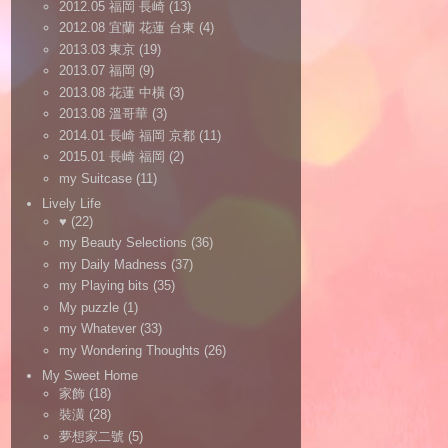
2012.05 福岡 長崎
(13)
2012.08 宜蘭 花蓮 台東
(4)
2013.03 東京
(19)
2013.07 福岡
(9)
2013.08 花蓮 中橫
(3)
2013.08 溫哥華
(3)
2014.01 長崎 福岡 京都
(11)
2015.01 長崎 福岡
(2)
my Suitcase
(11)
Lively Life
♥
(22)
my Beauty Selections
(36)
my Daily Madness
(37)
my Playing bits
(35)
My puzzle
(1)
my Whatever
(33)
my Wondering Thoughts
(26)
My Sweet Home
家飾
(18)
裝潢
(28)
夢想家二號
(5)