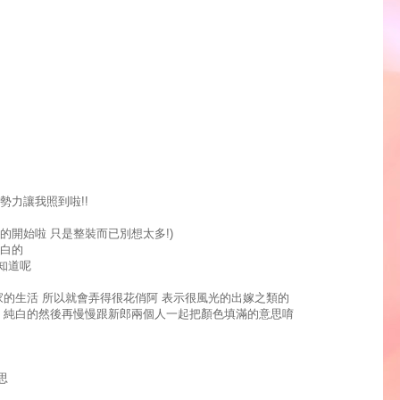
勢力讓我照到啦!!
的開始啦 只是整裝而已別想太多!)
純白的
知道呢
家的生活 所以就會弄得很花俏阿 表示很風光的出嫁之類的
生 純白的然後再慢慢跟新郎兩個人一起把顏色填滿的意思唷
思