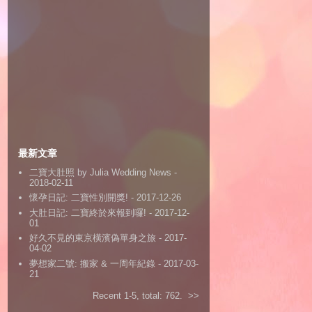
最新文章
二寶大肚照 by Julia Wedding News
-
2018-02-11
懷孕日記: 二寶性別開獎!
- 2017-12-26
大肚日記: 二寶終於來報到囉!
- 2017-12-
01
好久不見的東京橫濱偽單身之旅
- 2017-
04-02
夢想家二號: 搬家 & 一周年紀錄
- 2017-03-
21
Recent 1-5, total: 762.
>>