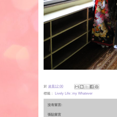
於
凌晨12:00
標籤：
Lively Life::my Whatever
沒有留言:
張貼留言