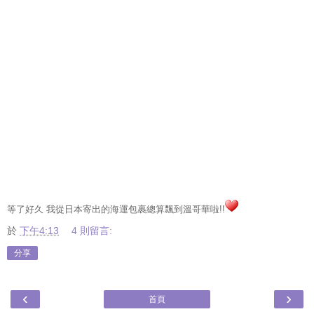
等了好久
我從日本寄出的海運包裹總算飄到溫哥華啦
!!
於
下午4:13
4 則留言:
分享
‹
›
首頁