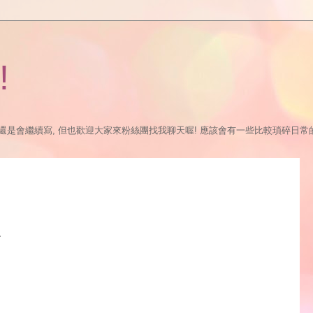
!
繼續寫, 但也歡迎大家來粉絲團找我聊天喔! 應該會有一些比較瑣碎日常的更新:P https://
~