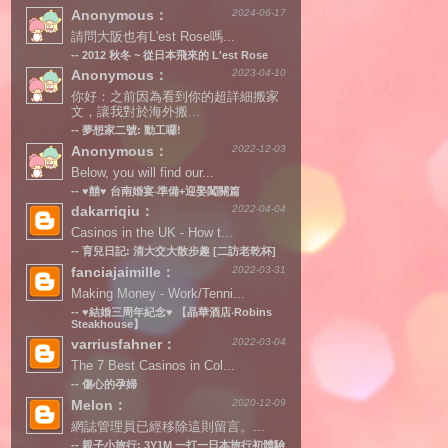
Anonymous：
2024-06-17
請問大阪也有L'est Rose嗎...
--
2012 秋冬 ~ 從日本飛來的 L'est Rose
Anonymous：
2023-04-10
你好：之前因為看到你的超詳細搬家
文，讓我對於海外搬...
--
夢想家二號: 動工囉!
Anonymous：
2022-12-03
Below, you will find our...
--
♥囍♥ 台南婚宴‧準備+迎娶闖關篇
dakarriqiu：
2022-04-04
Casinos in the UK - How t...
--
育兒日記: 清大交大散步趣 [二訪老乾杯]
fanciajaimille：
2022-03-31
Making Money - Work/Tenni...
--
♥結婚三周年紀念♥ 【晶華酒店‧Robins
Steakhouse】
varriusfahner：
2022-03-04
The 7 Best Casinos in Col...
--
傷心的孕婦
Melon：
2020-12-09
網誌管理員已經移除這則留言。...
--
親子小旅行: 3Y1M 一打一日本旅行初體驗