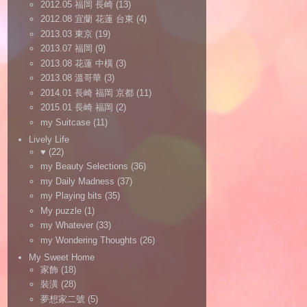
2012.05 福岡 長崎
(13)
2012.08 宜蘭 花蓮 台東
(4)
2013.03 東京
(19)
2013.07 福岡
(9)
2013.08 花蓮 中橫
(3)
2013.08 溫哥華
(3)
2014.01 長崎 福岡 京都
(11)
2015.01 長崎 福岡
(2)
my Suitcase
(11)
Lively Life
♥
(22)
my Beauty Selections
(36)
my Daily Madness
(37)
my Playing bits
(35)
My puzzle
(1)
my Whatever
(33)
my Wondering Thoughts
(26)
My Sweet Home
家飾
(18)
裝潢
(28)
夢想家二號
(5)