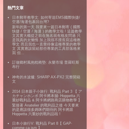
熱門文章
日本郵寄教學文: 如何寄送EMS國際快捷/
空運/海運包裹回台灣?
新年的第一天 我要來一篇日本郵寄 ( 國際
快捷 / 空運 / 海運 ) 的教學文啦 ! 這篇教學
文其實大概從之前在無名就有格友問過 只
是我真的太懶惰 加上我很不擅長寫這種教
學文 而且我也一直覺得像這種專業的教學
文 其實應該留給那些專業的工具部落格來
寫 但...
訂做鄉村風抱枕椅墊: 永樂市場 普羅旺斯
布行
神奇的水波爐: SHARP AX-PX2 完整開箱
文
2014 日本親子小旅行: 戰利品 Part 3 【 ア
カチャンホンポ 阿卡將本舖‧ Hoppetta 六
重紗戰利品 & 阿卡將網路商店購物教學 】
緊接著 Anatelier 的戰利品之後 今天要來
的是應該很多媽咪們期待的 阿卡將跟
Hoppetta 六重紗的戰利品啦 !
日本小旅行V: 戰利品 Part 8【 GAP‧
comme ca ism 】