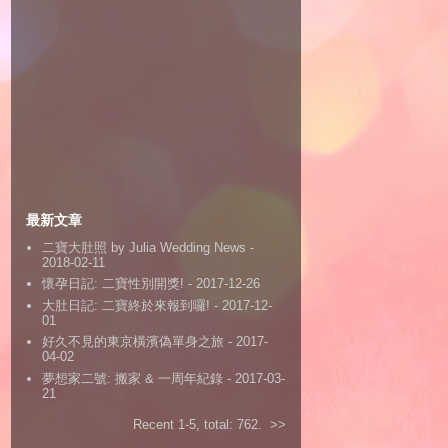
最新文章
二寶大肚照 by Julia Wedding News
-
2018-02-11
懷孕日記: 二寶性別開獎!
- 2017-12-26
大肚日記: 二寶終於來報到囉!
- 2017-12-
01
好久不見的東京橫濱偽單身之旅
- 2017-
04-02
夢想家二號: 搬家 & 一周年紀錄
- 2017-03-
21
Recent 1-5, total: 762.
>>