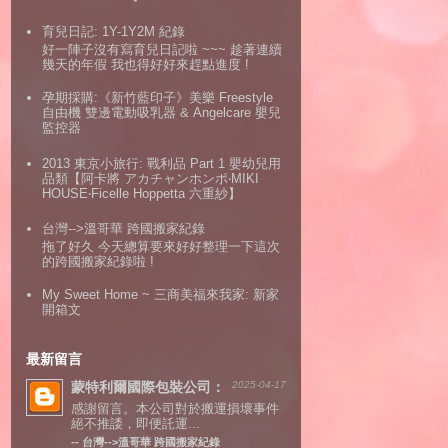
育兒日記: 1Y-1Y2M 紀錄
好一陣子沒有寫育兒日記啦 ~~~ 趁著連續
幾天的年假 我也得好好來趕點進度 !
孕期採購:《新竹藍印子》美樂 Freestyle
自由機 雙邊電動吸乳器 & Angelcare 嬰兒
監控器
2013 東京小旅行: 戰利品 Part 1 嬰幼兒用
品類【阿卡將 アカチャンホンポ‧MIKI
HOUSE‧Ficelle Hoppetta 六重紗】
台灣-->溫哥華 跨國搬家紀錄
拖了好久 今天總算要來好好整理一下這次
的跨國搬家紀錄啦 !
My Sweet Home ~ 三商美福來我家: 新家
開箱文
最新留言
蒙特利爾國際包裝公司：
2025-04-17
感謝留言。本公司對於搬運損壞事件
絕不推諉，即便託運...
--
台灣-->溫哥華 跨國搬家紀錄