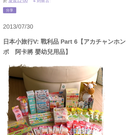
於
凌晨12:00
4 則留言:
分享
2013/07/30
日本小旅行V: 戰利品 Part 6【アカチャンホン
ポ 阿卡將 嬰幼兒用品】