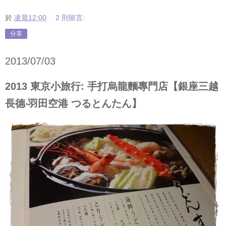
於
凌晨12:00
2 則留言:
分享
2013/07/03
2013 東京小旅行: 手打烏龍麵專門店【銀座三越
長德‧羽田空港 つるとんたん】