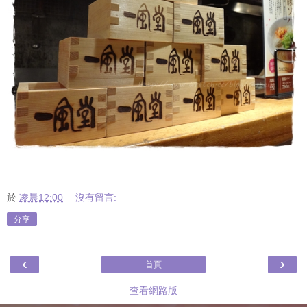
於
凌晨12:00
沒有留言:
分享
‹
›
首頁
查看網路版