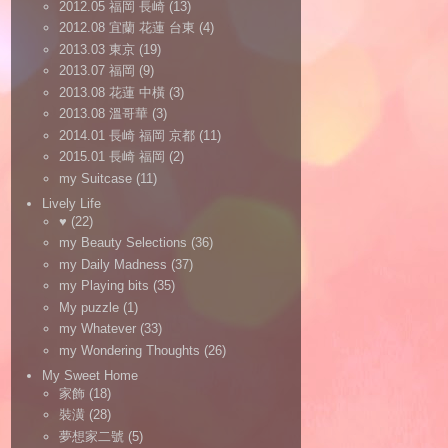
2012.05 福岡 長崎
(13)
2012.08 宜蘭 花蓮 台東
(4)
2013.03 東京
(19)
2013.07 福岡
(9)
2013.08 花蓮 中橫
(3)
2013.08 溫哥華
(3)
2014.01 長崎 福岡 京都
(11)
2015.01 長崎 福岡
(2)
my Suitcase
(11)
Lively Life
♥
(22)
my Beauty Selections
(36)
my Daily Madness
(37)
my Playing bits
(35)
My puzzle
(1)
my Whatever
(33)
my Wondering Thoughts
(26)
My Sweet Home
家飾
(18)
裝潢
(28)
夢想家二號
(5)