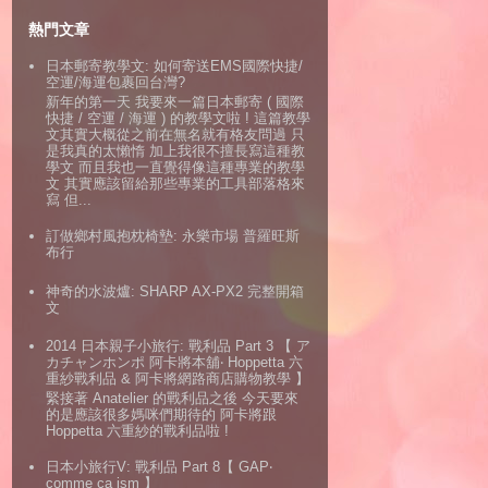
熱門文章
日本郵寄教學文: 如何寄送EMS國際快捷/
空運/海運包裹回台灣?
新年的第一天 我要來一篇日本郵寄 ( 國際
快捷 / 空運 / 海運 ) 的教學文啦 ! 這篇教學
文其實大概從之前在無名就有格友問過 只
是我真的太懶惰 加上我很不擅長寫這種教
學文 而且我也一直覺得像這種專業的教學
文 其實應該留給那些專業的工具部落格來
寫 但...
訂做鄉村風抱枕椅墊: 永樂市場 普羅旺斯
布行
神奇的水波爐: SHARP AX-PX2 完整開箱
文
2014 日本親子小旅行: 戰利品 Part 3 【 ア
カチャンホンポ 阿卡將本舖‧ Hoppetta 六
重紗戰利品 & 阿卡將網路商店購物教學 】
緊接著 Anatelier 的戰利品之後 今天要來
的是應該很多媽咪們期待的 阿卡將跟
Hoppetta 六重紗的戰利品啦 !
日本小旅行V: 戰利品 Part 8【 GAP‧
comme ca ism 】