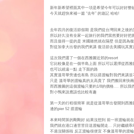
新年新希望裡面其中一項是希望今年可以好好整
今天就趕快來補一篇
去年
的遊記
哈哈
“
”
!
去年四月的復活節假期
是我們從台灣回來之後的
所以好久沒有全家一起旅行的我們當然要好好把
而且值得一提的是
米國雖然就在隔壁
但是因為復
對從加拿大出發的我們來講
復活節去美國玩其實
這次我們選了一個在西雅圖近郊的
resort
它比較像是在一個半島上面
所以可以選擇從西雅
也可以繞遠一點
走下面的路
其實溫哥華旁邊也有島
所以搭渡輪對我們來講並
只是
溫哥華的渡輪真的太高貴了
我們搬回來快兩
而西雅圖的這個渡輪只要約
的價格
所以我
1/8
….
對小鴨來說應該也比較有趣
第一天的行程很簡單
就是從溫哥華出發開到西雅
邊的
搭渡輪
pier 52
本來時間算的剛剛好
結果沒想到
前一班渡輪就在
我們就在港口邊苦苦目送渡輪開走
只好繼續乖
...
不過沒關係啦
反正渡輪很便宜
不像溫哥華的渡輪