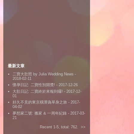
最新文章
二寶大肚照 by Julia Wedding News
-
2018-02-11
懷孕日記: 二寶性別開獎!
- 2017-12-26
大肚日記: 二寶終於來報到囉!
- 2017-12-
01
好久不見的東京橫濱偽單身之旅
- 2017-
04-02
夢想家二號: 搬家 & 一周年紀錄
- 2017-03-
21
Recent 1-5, total: 762.
>>