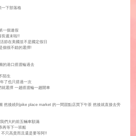
頓一下部落格
第一個連假
握長週末啦
!!
活節在美國並不是國定假日
是個很不錯的選擇
!
圖的港口搭渡輪過去
不陌生
年了也只搭過一次
們就選擇
一趟搭渡輪一趟開車
圖
然後繞到
的一間甜點店買下午茶
然後就直接去旁
pike place market
我們大約前五輛車額滿
乖再等下一班船
不只高貴而且還是要等阿
!!