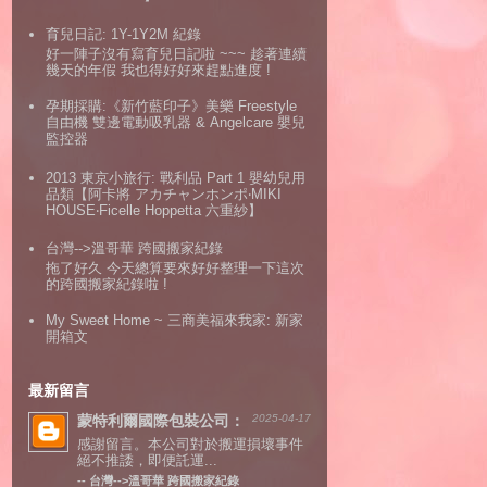
育兒日記: 1Y-1Y2M 紀錄
好一陣子沒有寫育兒日記啦 ~~~ 趁著連續
幾天的年假 我也得好好來趕點進度 !
孕期採購:《新竹藍印子》美樂 Freestyle
自由機 雙邊電動吸乳器 & Angelcare 嬰兒
監控器
2013 東京小旅行: 戰利品 Part 1 嬰幼兒用
品類【阿卡將 アカチャンホンポ‧MIKI
HOUSE‧Ficelle Hoppetta 六重紗】
台灣-->溫哥華 跨國搬家紀錄
拖了好久 今天總算要來好好整理一下這次
的跨國搬家紀錄啦 !
My Sweet Home ~ 三商美福來我家: 新家
開箱文
最新留言
蒙特利爾國際包裝公司：
2025-04-17
感謝留言。本公司對於搬運損壞事件
絕不推諉，即便託運...
--
台灣-->溫哥華 跨國搬家紀錄