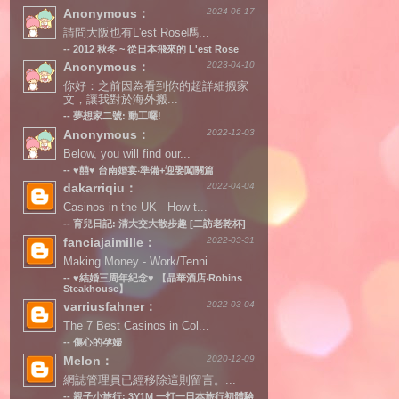
Anonymous：
2024-06-17
請問大阪也有L'est Rose嗎...
--
2012 秋冬 ~ 從日本飛來的 L'est Rose
Anonymous：
2023-04-10
你好：之前因為看到你的超詳細搬家
文，讓我對於海外搬...
--
夢想家二號: 動工囉!
Anonymous：
2022-12-03
Below, you will find our...
--
♥囍♥ 台南婚宴‧準備+迎娶闖關篇
dakarriqiu：
2022-04-04
Casinos in the UK - How t...
--
育兒日記: 清大交大散步趣 [二訪老乾杯]
fanciajaimille：
2022-03-31
Making Money - Work/Tenni...
--
♥結婚三周年紀念♥ 【晶華酒店‧Robins
Steakhouse】
varriusfahner：
2022-03-04
The 7 Best Casinos in Col...
--
傷心的孕婦
Melon：
2020-12-09
網誌管理員已經移除這則留言。...
--
親子小旅行: 3Y1M 一打一日本旅行初體驗