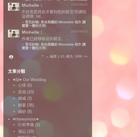
Michelle：
2020-04-23
不好意思現在才看到您的留言!官網在
這裡唷: htt...
--
育兒好物: 來自美國的 Woombie 包巾 讓
寶寶一覺到天亮!
Michelle：
2020-04-23
作者已經移除這則留言。...
--
育兒好物: 來自美國的 Woombie 包巾 讓
寶寶一覺到天亮!
︾
︽
編號 1-10, 總共: 2459.
>>
文章分類
♥囍♥ Our Wedding
心情
(6)
其他
(20)
婚戒
(3)
婚宴
(36)
婚紗
(8)
♥Honeymoon♥
行前準備
(5)
遊記
(20)