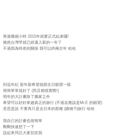
再過幾個小時
2015
年就要正式結束囉
!
雖然台灣早就已經邁入新的一年了
不過因為時差的關係
我可以跨兩次年
哈哈
到這年紀
新年新希望就跟生日願望一樣
簡簡單單就好了
而且都很實際
(
!)
明年的大計畫除了搬家之外
希望可以好好來趟真正的旅行
不過這應該是
的願望
(
Mr.E
)
意思是說
不要再只是去日本的那種
購物
旅行
哈哈
(
?!)
我自己的計畫也很簡單
剛剛快速想了一下
說起來拜託大家別笑我