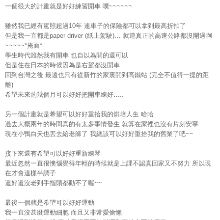
一個很大的計畫就是好好練習開車
噗
~~~~~~
雖然我已經有駕照超過
年
連車子的保險都可以拿到最高折扣了
10
但是我一直都是
紙上駕駛
就連真正的高速公路都沒開過啊
paper driver (
)…
掩面
~~~~~*
*
學生時代雖然我有開車
也自以為開的還可以
但是住在日本的時候因為是右駕都沒開車
回到台灣之後
最遠也只有從新竹的家裏開到高鐵站
完全不值得一提的距
(
離
)
希望未來的幾個月可以好好把開車練好
…..
另一個計畫就是希望可以好好重拾我的烘培人生
哈哈
過去大概兩年的時間真的有太多事情發生
就算在家裡也沒有片刻安寧
現在小鴨白天也丟去給老師了
我總該可以好好重拾我的舊業了吧
~~
接下來還有希望可以好好重新練琴
最近忽然一直很懊惱覺得年輕的時候就是上課不認真回家又不努力
所以現
在才會這樣半調子
還好還沒老到手指頭都動不了喔
~~
最後一個就是希望可以好好運動
我一直沒甚麼運動細胞
而且又非常愛偷懶