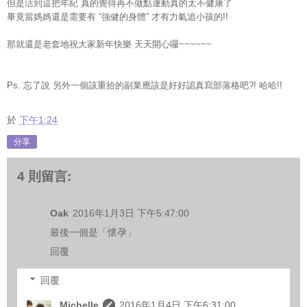
但是活到這把年紀
真的覺得再不做點運動真的太不健康了
畢竟當媽媽還是需要有
強健的身體
才有力氣追小孩的
“
”
!!
那就還是老套地祝大家新年快樂
天天開心囉
~~~~~~
忘了說
另外一個該重拾的副業應該是好好認真寫部落格吧
哈哈
Ps.
?!
!!
於
下午1:24
分享
4 則留言:
Oak
2016年1月3日 下午5:47:00
最後一個是「懷孕」
回覆
回覆
Michelle
2016年1月4日 下午6:31:00