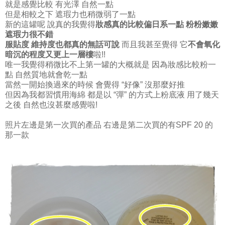
就是感覺比較 有光澤 自然一點
但是相較之下 遮瑕力也稍微弱了一點
新的這罐呢 說真的我覺得
妝感真的比較偏日系一點 粉粉嫩嫩
遮瑕力很不錯
服貼度 維持度也都真的無話可說
而且我甚至覺得 它
不會氧化
暗沉的程度又更上一層樓
啦!!
唯一我覺得稍微比不上第一罐的大概就是 因為妝感比較粉一
點 自然質地就會乾一點
當然一開始換過來的時候 會覺得 “好像” 沒那麼好推
但因為我都習慣用海綿 都是以 “彈” 的方式上粉底液 用了幾天
之後 自然也沒甚麼感覺啦!
照片左邊是第一次買的產品 右邊是第二次買的有SPF 20 的
那一款