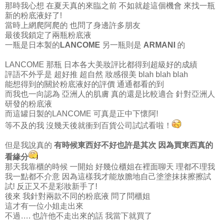
那時我心想 在夏天真的來臨之前 不如就趁這個機會 來找一瓶
新的粉底液好了!
當時上網爬阿爬的 也問了身邊許多朋友
最後我鎖定了兩瓶粉底液
一瓶是日本製的
LANCOME
另一瓶則是
ARMANI
的
LANCOME 那瓶 日本各大美妝評比都得到超級好的成績
評語不外乎是 超好推 超自然 妝感很美 blah blah blah
能想得到的關於粉底液好的評價 通通都看的到
而我也一向認為 亞洲人的肌膚 真的還是比較適合 針對亞洲人
研發的粉底液
而這罐日製的LANCOME 可真是正中下懷阿!
等不及的我 沒幾天後就衝到百貨公司試試看啦！
但是我說真的
有時候東西好不好也許是其次 因為買東西真的
看緣分
那天我靠櫃的時候 一開始 好幾位櫃姐在裡面聊天 理都不理我
我一點都不介意 因為這樣我才能放膽地自己塗塗抹抹擦擦試
試! 反正又不是彩妝新手了!
後來 我針對兩款不同的粉底液 問了問櫃姐
這才有一位小姐走出來
不過…. 也許他不走出來的話 我當下就買了