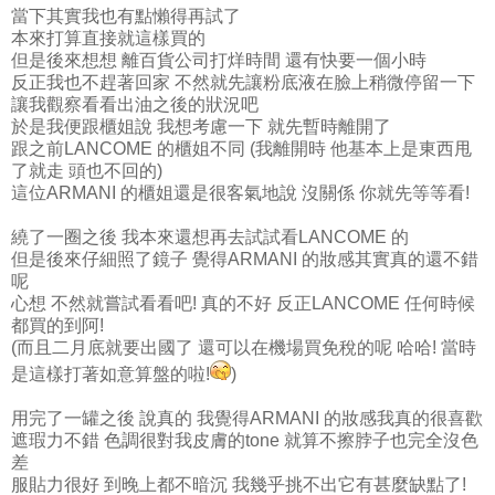
當下其實我也有點懶得再試了
本來打算直接就這樣買的
但是後來想想 離百貨公司打烊時間 還有快要一個小時
反正我也不趕著回家 不然就先讓粉底液在臉上稍微停留一下
讓我觀察看看出油之後的狀況吧
於是我便跟櫃姐說 我想考慮一下 就先暫時離開了
跟之前LANCOME 的櫃姐不同 (我離開時 他基本上是東西甩
了就走 頭也不回的)
這位ARMANI 的櫃姐還是很客氣地說 沒關係 你就先等等看!
繞了一圈之後 我本來還想再去試試看LANCOME 的
但是後來仔細照了鏡子 覺得ARMANI 的妝感其實真的還不錯
呢
心想 不然就嘗試看看吧! 真的不好 反正LANCOME 任何時候
都買的到阿!
(而且二月底就要出國了 還可以在機場買免稅的呢 哈哈! 當時
是這樣打著如意算盤的啦!
)
用完了一罐之後 說真的 我覺得ARMANI 的妝感我真的很喜歡
遮瑕力不錯 色調很對我皮膚的tone 就算不擦脖子也完全沒色
差
服貼力很好 到晚上都不暗沉 我幾乎挑不出它有甚麼缺點了!