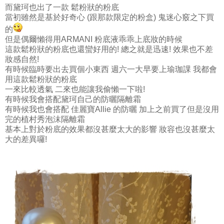
而黛珂也出了一款 鬆粉狀的粉底
當初雖然是基於好奇心 (跟那款限定的粉盒) 鬼迷心竅之下買
的
但是偶爾懶得用ARMANI 粉底液乖乖上底妝的時候
這款鬆粉狀的粉底也還蠻好用的! 總之就是迅速! 效果也不差
妝感自然!
有時候臨時要出去買個小東西 週六一大早要上瑜珈課 我都會
用這款鬆粉狀的粉底
一來比較透氣 二來也能讓我偷懶一下啦!
有時候我會搭配黛珂自己的防曬隔離霜
有時候我也會搭配 佳麗寶Allie 的防曬 加上之前買了但是沒用
完的植村秀泡沫隔離霜
基本上對於粉底的效果都沒甚麼太大的影響 妝容也沒甚麼太
大的差異囉!