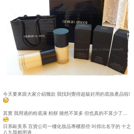
今天要來跟大家介紹幾款 我找到覺得超級好用的底妝產品啦!
其實 我用過的粉底液 粉餅 雖然不算多 但也真的不算少了…
日系歐美系 百貨公司一樓化妝品專櫃那些 叫得出名字的 十之
八九我都用過