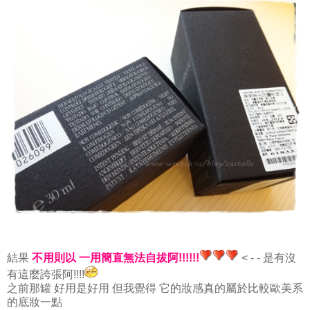
結果
不用則以 一用簡直無法自拔阿!!!!!!
< - - 是有沒
有這麼誇張阿!!!!
之前那罐 好用是好用 但我覺得 它的妝感真的屬於比較歐美系
的底妝一點