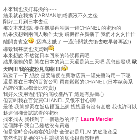
本來我也沒打算換的~~~
結果就在我換了ARMANI的粉底液不久之後
剛好二月到日本去玩
那次本來想說 要在機場再添購一罐CHANEL 的蜜粉的
結果沒想到兩個人動作太慢 飛機都在廣播了 我們才匆匆忙忙
離開貴賓室
(因為太餓了 一過海關就先衝去吃早餐再說!)
導致我甚麼也沒買到
本來想說 不然從日本回來的時候再買吧
結果很糗的是 就在日本的第二天還是第三天吧 我忽然發現
歐
天啊!!! 我的蜜粉見底啦!!!!!
猶豫了一下 想說 是要隨便在藥妝店買一罐先暫時用一下呢
還是要在日本的百貨公司 買貴鬆鬆的CHANEL (日本歐美系
品牌的東西都會比較貴!)
我好久沒用過開架的底妝產品了 總是有點擔心
但要叫我在百貨買CHANEL 又很不甘心啊!
最後 我就趕緊在飯店裡面上網 找找還有沒有甚麼 我也許可以
趁這個機會試試看的蜜粉
找來找去 就找到了一個熟悉的牌子
Laura Mercier
這個牌子 我自己雖然沒有買過
但是當時台南婚宴的新密 全部都是用LM 的底妝產品
當然也許是她的巧手 讓我的底妝很自然輕透