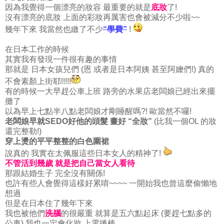
因為我覺得一個漂亮的妝容 最重要的就是
底妝
了!
沒有漂亮的底妝 上面的彩妝再厲害也會被減分不少啦~~
幾年下來 我當然也繳了不少
“學費”
!
在日本工作的時候
其實我有發現一件很有趣的事情
那就是 日本女孩兒們 (恩 或者是日本阿姨 甚至阿嬤們!) 真的
不會素顏上街耶!!!!!
有的時候一大早趕公車上班 路旁的水果店老闆娘已經出來擺
攤了
以為早上七點半八點老闆娘才剛睡醒嗎?! 歐當然不囉!
老闆娘早就SEDO好他的頭髮 畫好 “全妝”
(比我一個OL 的妝
還完整勒!)
穿上燙的平平整整的白色圍裙
說真的 我實在太佩服這些日本女人的精神了!
不管活到幾歲 就是把自己當女人看待
那跟結婚生子 完全沒有關係!
也許有些人會覺得這樣好累唷~~~~ 一開始我也曾這麼偷懶地
想過
但是在日本住了幾年下來
我也被他們
洗腦
的很嚴重 就算是五六點起床 (要趕七點多的
公車) 我也一定會化妝 上電捲棒