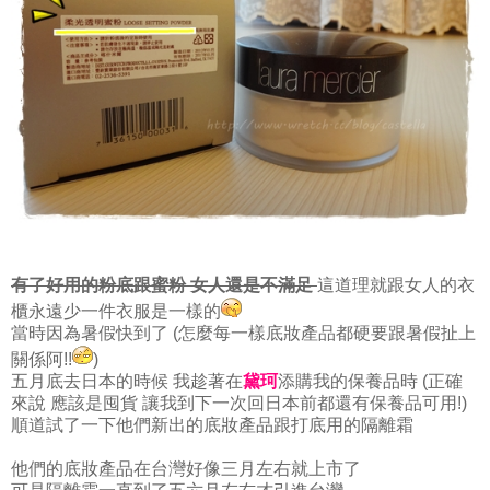
有了好用的粉底跟蜜粉 女人還是不滿足
這道理就跟女人的衣
櫃永遠少一件衣服是一樣的
當時因為暑假快到了 (怎麼每一樣底妝產品都硬要跟暑假扯上
關係阿!!
)
五月底去日本的時候 我趁著在
黛珂
添購我的保養品時 (正確
來說 應該是囤貨 讓我到下一次回日本前都還有保養品可用!)
順道試了一下他們新出的底妝產品跟打底用的隔離霜
他們的底妝產品在台灣好像三月左右就上市了