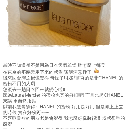
當時不知道是不是因為日本天氣乾燥 妝怎麼上都美
在東京的那幾天用下來的感覺 讓我滿意極了!
後來回台灣之後也覺得 奇怪了! 我以前真的是非CHANEL 的
蜜粉不用的人啊
怎麼去一趟日本回來就變心啦!!
因為Laura Mercier 的蜜粉也真的好細唷! 而且比起CHANEL
來講 更自然服貼
以前我總會覺得 CHANEL 的蜜粉 好用是好用 但是剛上上去
的時候 實在好粉阿~~~
不喜歡畫妝的朋友老是會覺得 我怎麼好像妝很濃 粉感很重的
感覺