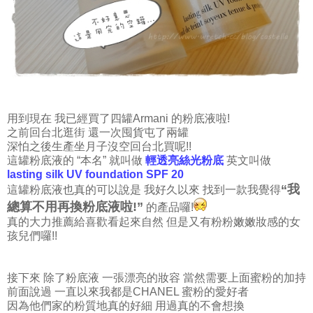
用到現在 我已經買了四罐Armani 的粉底液啦!
之前回台北逛街 還一次囤貨屯了兩罐
深怕之後生產坐月子沒空回台北買呢!!
這罐粉底液的 “本名” 就叫做
輕透亮絲光粉底
英文叫做
lasting silk UV foundation SPF 20
“我
這罐粉底液也真的可以說是 我好久以來 找到一款我覺得
總算不用再換粉底液啦!”
的產品囉!
真的大力推薦給喜歡看起來自然 但是又有粉粉嫩嫩妝感的女
孩兒們囉!!
接下來 除了粉底液 一張漂亮的妝容 當然需要上面蜜粉的加持
前面說過 一直以來我都是CHANEL 蜜粉的愛好者
因為他們家的粉質地真的好細 用過真的不會想換