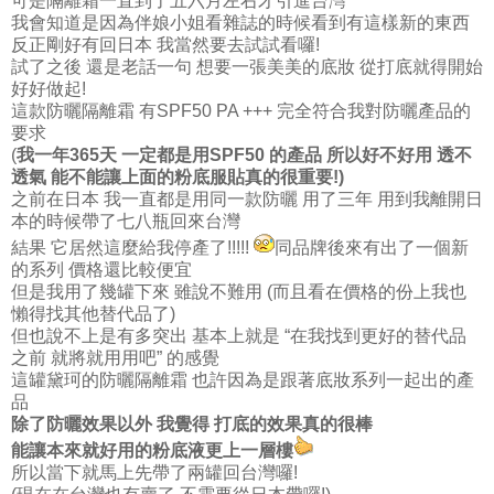
可是隔離霜一直到了五六月左右才引進台灣
我會知道是因為伴娘小姐看雜誌的時候看到有這樣新的東西
反正剛好有回日本 我當然要去試試看囉!
試了之後 還是老話一句 想要一張美美的底妝 從打底就得開始
好好做起!
這款防曬隔離霜 有SPF50 PA +++ 完全符合我對防曬產品的
要求
(
我一年365天 一定都是用SPF50 的產品 所以好不好用 透不
透氣 能不能讓上面的粉底服貼真的很重要!)
之前在日本 我一直都是用同一款防曬 用了三年 用到我離開日
本的時候帶了七八瓶回來台灣
結果 它居然這麼給我停產了!!!!!
同品牌後來有出了一個新
的系列 價格還比較便宜
但是我用了幾罐下來 雖說不難用 (而且看在價格的份上我也
懶得找其他替代品了)
但也說不上是有多突出 基本上就是 “在我找到更好的替代品
之前 就將就用用吧” 的感覺
這罐黛珂的防曬隔離霜 也許因為是跟著底妝系列一起出的產
品
除了防曬效果以外 我覺得 打底的效果真的很棒
能讓本來就好用的粉底液更上一層樓
所以當下就馬上先帶了兩罐回台灣囉!