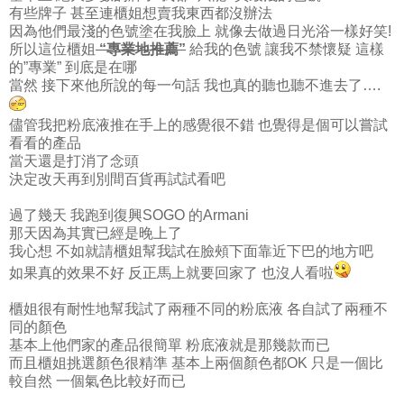
有些牌子 甚至連櫃姐想賣我東西都沒辦法
因為他們最淺的色號塗在我臉上 就像去做過日光浴一樣好笑!
所以這位櫃姐
“專業地推薦”
給我的色號 讓我不禁懷疑 這樣
的”專業” 到底是在哪
當然 接下來他所說的每一句話 我也真的聽也聽不進去了….
儘管我把粉底液推在手上的感覺很不錯 也覺得是個可以嘗試
看看的產品
當天還是打消了念頭
決定改天再到別間百貨再試試看吧
過了幾天 我跑到復興SOGO 的Armani
那天因為其實已經是晚上了
我心想 不如就請櫃姐幫我試在臉頰下面靠近下巴的地方吧
如果真的效果不好 反正馬上就要回家了 也沒人看啦
櫃姐很有耐性地幫我試了兩種不同的粉底液 各自試了兩種不
同的顏色
基本上他們家的產品很簡單 粉底液就是那幾款而已
而且櫃姐挑選顏色很精準 基本上兩個顏色都OK 只是一個比
較自然 一個氣色比較好而已