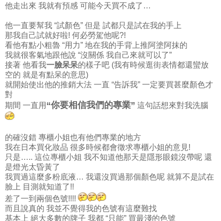
他走出來 我就有預感 可能今天買不成了…
他一直要幫我 “試顏色” 但是 試都只是試在我的手上
那我自己試就好啦! 何必勞駕他呢?!
看他有點小粗魯 “用力” 地在我的手背上推阿塗阿抹的
我就很客氣地跟他說 “沒關係 我自己來就可以了”
接著 他看我
一臉呆呆
的樣子吧 (我有時候逛街表情都還蠻放
空的 就是有點呆的意思)
就開始使出他的推銷大法 一直 “告訴我” 一定要買甚麼顏色才
對
“你要相信我們的專業”
期間 一直用
這句話想來對我洗腦
的確沒錯 專櫃小姐也有他們專業的地方
我在日本買化妝品 很多時候都會徵求專櫃小姐的意見!
只是….. 這位專櫃小姐 我不知道他那天是隱形眼鏡沒帶呢 還
是燈光太昏黃了
我買過這麼多粉底液… 我還沒買過那個顏色呢 就算不是試在
臉上 目測就知道了!!
差了一到兩個色號!!!!
而且說真的 我並不覺得我的色號有這麼難找
基本上 絕大多數的牌子 我都 “只能” 買最淺的色號