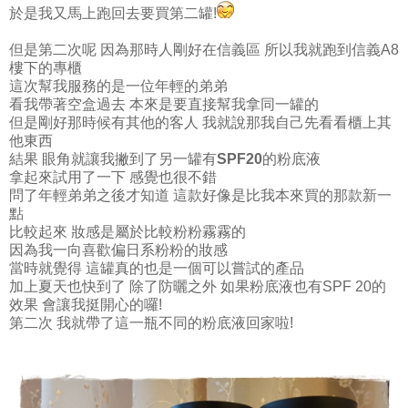
於是我又馬上跑回去要買第二罐!
但是第二次呢 因為那時人剛好在信義區 所以我就跑到信義A8
樓下的專櫃
這次幫我服務的是一位年輕的弟弟
看我帶著空盒過去 本來是要直接幫我拿同一罐的
但是剛好那時候有其他的客人 我就說那我自己先看看櫃上其
他東西
結果 眼角就讓我撇到了另一罐有
SPF20
的粉底液
拿起來試用了一下 感覺也很不錯
問了年輕弟弟之後才知道 這款好像是比我本來買的那款新一
點
比較起來 妝感是屬於比較粉粉霧霧的
因為我一向喜歡偏日系粉粉的妝感
當時就覺得 這罐真的也是一個可以嘗試的產品
加上夏天也快到了 除了防曬之外 如果粉底液也有SPF 20的
效果 會讓我挺開心的囉!
第二次 我就帶了這一瓶不同的粉底液回家啦!