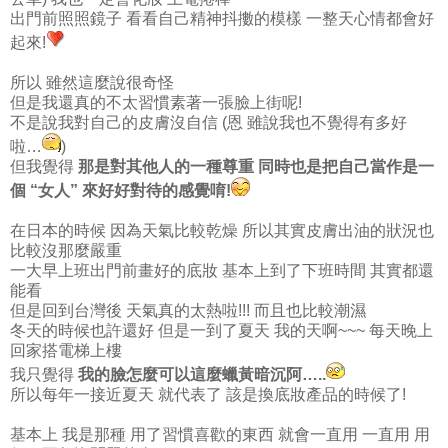
出門前照照鏡子 看看自己精神抖擻的模樣 一整天心情都會好
起來!
所以 雖然這麼說很奇怪
但是我還真的不太習慣素著一張臉上街呢!
不是說我對自己的皮膚沒自信 (恩 雖說我也不覺得有多好
啦…
)
但我覺得
那是對其他人的一種尊重 同時也是把自己當作是一
個 “女人” 來好好對待的感覺唷!
在日本的時候 因為天氣比較乾燥 所以其實皮膚出油的狀況也
比較沒那麼嚴重
一大早上班出門前畫好的底妝 基本上到了下班時間 其實都還
能看
但是回到台灣後 天氣真的太熱啦!!! 而且也比較潮濕
冬天的時候也許還好 但是一到了夏天 我的天啊~~~ 每天晚上
回家搭電梯上樓
我只覺得
我的臉怎麼可以這麼蠟黃暗沉阿…..
所以每年一接近夏天 就代表了 該是換底妝產品的時候了!
基本上 我是那種 用了習慣喜歡的東西 就會一直用 一直用 用