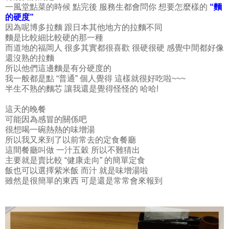
一風堂點菜的時候 點完後 服務生都會問你 想要怎麼樣的
“麵
的硬度”
因為呢博多拉麵 跟日本其他地方的拉麵不同
麵是比較細比較硬的那一種
而道地的福岡人 很多其實都很喜歡 很硬很硬 感覺中間都好像
還沒熟的拉麵
所以他們這邊麵是有分硬度的
我一般都是點 “普通” 個人覺得 這樣就很好吃啦~~~
半生不熟的麵芯 讓我還是覺得怪怪的 哈哈!
這天的晚餐
可能因為感冒的關係吧
很想喝一碗熱熱的味增湯
所以我又來到了以前常去的定食餐廳
這間餐廳叫做 一汁五穀 所以不難猜出
主要就是賣比較 “健康走向” 的簡單定食
飯也可以選擇紫米飯 而汁 就是味增湯啦
雖然是很簡單的東西 可是還是常常會來報到