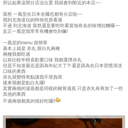
所以如果這間分店沒位置 我就會到附近的本店~~
當然 一風堂在日本全國也都有分店啦~~
我到北海道玩的時候也曾看過
不過 到北海道 當然還是要吃吃看當地有名的味增拉麵囉~~
反正一風堂我常常有機會吃到嘛!
一風堂的menu 很簡單
基本上就是 赤丸 跟白丸兩種
兩種我都吃過
以前比較年輕喜歡重口味 我都選擇赤丸
但是不知道最近是因為年紀大了?! 還是因為在日本習慣清淡
口味的東西
赤丸就變得有點讓我不堪負荷
後來我都是點白丸囉!
其實兩個的湯底都是同樣的豬骨湯底 只是赤丸有再加了一些
其他的東西
不過兩個都真的很好吃囉!!