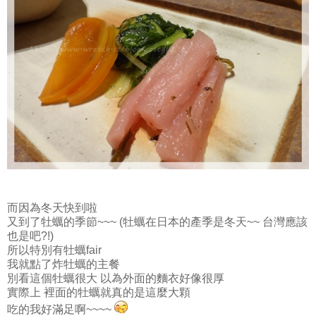
而因為冬天快到啦
又到了牡蠣的季節~~~ (牡蠣在日本的產季是冬天~~ 台灣應該
也是吧?!)
所以特別有牡蠣fair
我就點了炸牡蠣的主餐
別看這個牡蠣很大 以為外面的麵衣好像很厚
實際上 裡面的牡蠣就真的是這麼大顆
吃的我好滿足啊~~~~