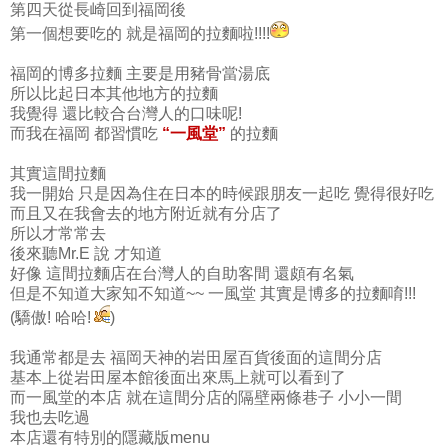
第四天從長崎回到福岡後
第一個想要吃的 就是福岡的拉麵啦!!!!
福岡的博多拉麵 主要是用豬骨當湯底
所以比起日本其他地方的拉麵
我覺得 還比較合台灣人的口味呢!
而我在福岡 都習慣吃
“一風堂”
的拉麵
其實這間拉麵
我一開始 只是因為住在日本的時候跟朋友一起吃 覺得很好吃
而且又在我會去的地方附近就有分店了
所以才常常去
後來聽Mr.E 說 才知道
好像 這間拉麵店在台灣人的自助客間 還頗有名氣
但是不知道大家知不知道~~ 一風堂 其實是博多的拉麵唷!!!
(驕傲! 哈哈!
)
我通常都是去 福岡天神的岩田屋百貨後面的這間分店
基本上從岩田屋本館後面出來馬上就可以看到了
而一風堂的本店 就在這間分店的隔壁兩條巷子 小小一間
我也去吃過
本店還有特別的隱藏版menu