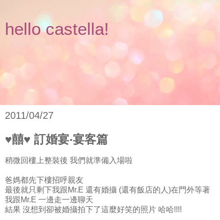
hello castella!
2011/04/27
♥囍♥ 訂婚宴‧宴客篇
稍微回樓上整裝後 我們就準備入場啦
爸媽都先下樓招呼親友
最後就只剩下我跟Mr.E 還有婚攝 (還有飯店的人)在門外等著
我跟Mr.E 一邊走一邊聊天
結果 沒想到卻被婚攝拍下了這麼好笑的照片 哈哈!!!!