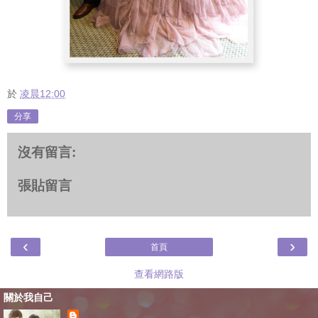
於
凌晨12:00
分享
沒有留言:
張貼留言
‹
›
首頁
查看網路版
關於我自己