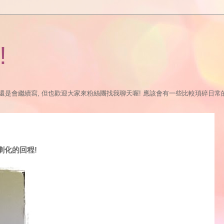
!
繼續寫, 但也歡迎大家來粉絲團找我聊天喔! 應該會有一些比較瑣碎日常的更新:P https://
戲劇化的回程!