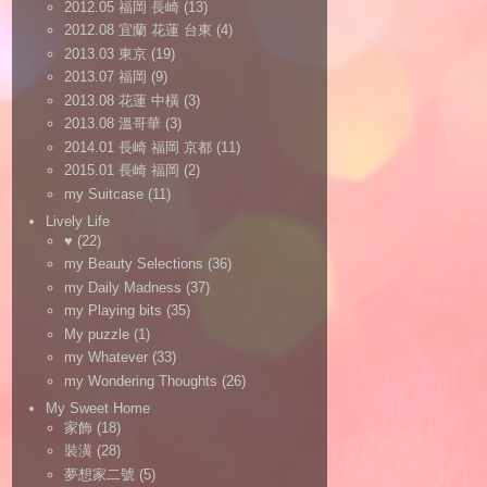
2012.05 福岡 長崎
(13)
2012.08 宜蘭 花蓮 台東
(4)
2013.03 東京
(19)
2013.07 福岡
(9)
2013.08 花蓮 中橫
(3)
2013.08 溫哥華
(3)
2014.01 長崎 福岡 京都
(11)
2015.01 長崎 福岡
(2)
my Suitcase
(11)
Lively Life
♥
(22)
my Beauty Selections
(36)
my Daily Madness
(37)
my Playing bits
(35)
My puzzle
(1)
my Whatever
(33)
my Wondering Thoughts
(26)
My Sweet Home
家飾
(18)
裝潢
(28)
夢想家二號
(5)