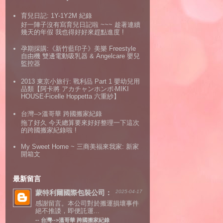
育兒日記: 1Y-1Y2M 紀錄
好一陣子沒有寫育兒日記啦 ~~~ 趁著連續
幾天的年假 我也得好好來趕點進度 !
孕期採購:《新竹藍印子》美樂 Freestyle
自由機 雙邊電動吸乳器 & Angelcare 嬰兒
監控器
2013 東京小旅行: 戰利品 Part 1 嬰幼兒用
品類【阿卡將 アカチャンホンポ‧MIKI
HOUSE‧Ficelle Hoppetta 六重紗】
台灣-->溫哥華 跨國搬家紀錄
拖了好久 今天總算要來好好整理一下這次
的跨國搬家紀錄啦 !
My Sweet Home ~ 三商美福來我家: 新家
開箱文
最新留言
蒙特利爾國際包裝公司：
2025-04-17
感謝留言。本公司對於搬運損壞事件
絕不推諉，即便託運...
--
台灣-->溫哥華 跨國搬家紀錄