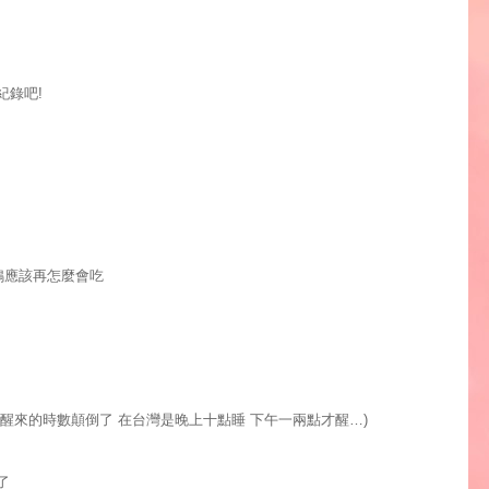
紀錄吧
!
鴨應該再怎麼會吃
醒來的時數顛倒了
在台灣是晚上十點睡
下午一兩點才醒
…)
了