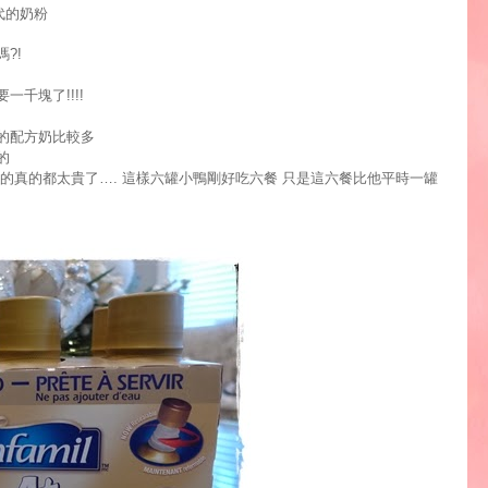
代的奶粉
嗎
?!
要一千塊了
!!!!
的配方奶比較多
的
的真的都太貴了
….
這樣六罐小鴨剛好吃六餐
只是這六餐比他平時一罐