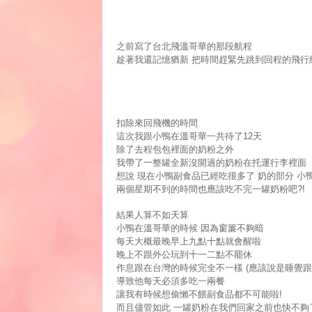
之前寫了台北飛溫哥華的那段航程
趁著我還記憶猶新
把時間趕緊先跳到回程的飛行
扣除來回飛機的時間
這次我跟小鴨在溫哥華一共待了
天
12
除了去程包包裡面的奶粉之外
我帶了一整罐全新沒開過的奶粉在托運行李裡面
想說
現在小鴨副食品已經吃很多了
奶的部分
小
兩個星期不到的時間也應該吃不完一罐奶粉吧
?!
結果人算不如天算
小鴨在溫哥華的時候
因為窗簾不夠暗
每天大概最晚早上九點十點就會醒啦
晚上不跟外公玩到十一二點不罷休
作息跟在台灣的時候完全不一樣
應該說是睡覺跟
(
導致他每天必須多吃一兩餐
讓我有時候想偷懶不餵副食品都不可能啦
!
而且儘管如此
一罐奶粉在我們回家之前也快不夠