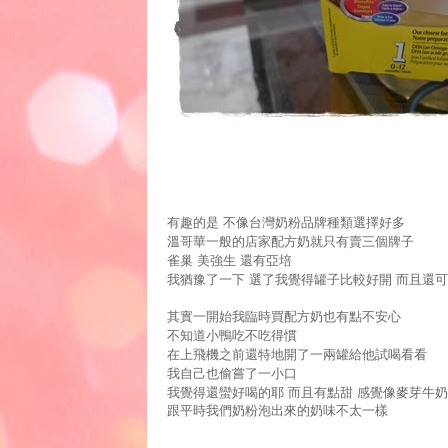
有趣的是
不像台灣奶粉品牌種類選擇好多
溫哥華一般的店家配方奶就只有賣三個牌子
雀巢
美強生
還有亞培
我猶豫了一下
選了我覺得罐子比較好開
而且還可
其實一開始我臨時買配方奶也有點不安心
不知道小鴨吃不吃得慣
在上飛機之前還特地開了一兩罐給他試喝看看
我自己也偷嘗了一小口
我覺得還蠻好喝的耶
而且有點甜
感覺像麥芽牛奶
跟平時我們奶粉泡出來的奶味不太一樣