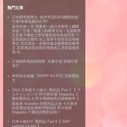
熱門文章
日本郵寄教學文: 如何寄送EMS國際快捷/
空運/海運包裹回台灣?
新年的第一天 我要來一篇日本郵寄 ( 國際
快捷 / 空運 / 海運 ) 的教學文啦 ! 這篇教學
文其實大概從之前在無名就有格友問過 只
是我真的太懶惰 加上我很不擅長寫這種教
學文 而且我也一直覺得像這種專業的教學
文 其實應該留給那些專業的工具部落格來
寫 但...
訂做鄉村風抱枕椅墊: 永樂市場 普羅旺斯
布行
神奇的水波爐: SHARP AX-PX2 完整開箱
文
2014 日本親子小旅行: 戰利品 Part 3 【 ア
カチャンホンポ 阿卡將本舖‧ Hoppetta 六
重紗戰利品 & 阿卡將網路商店購物教學 】
緊接著 Anatelier 的戰利品之後 今天要來
的是應該很多媽咪們期待的 阿卡將跟
Hoppetta 六重紗的戰利品啦 !
日本小旅行V: 戰利品 Part 8【 GAP‧
comme ca ism 】