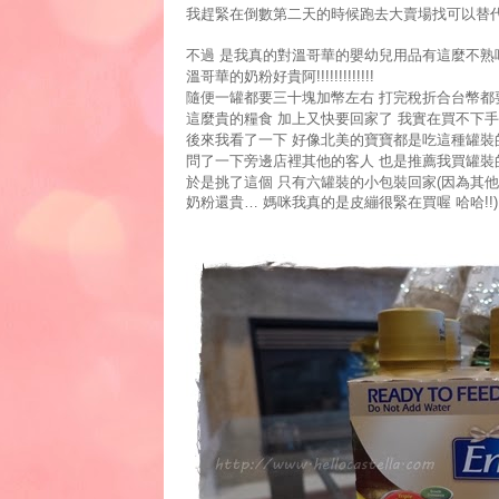
我趕緊在倒數第二天的時候跑去大賣場找可以替
不過
是我真的對溫哥華的嬰幼兒用品有這麼不熟
溫哥華的奶粉好貴阿
!!!!!!!!!!!!!
隨便一罐都要三十塊加幣左右
打完稅折合台幣都
這麼貴的糧食
加上又快要回家了
我實在買不下手
後來我看了一下
好像北美的寶寶都是吃這種罐裝
問了一下旁邊店裡其他的客人
也是推薦我買罐裝
於是挑了這個
只有六罐裝的小包裝回家
(
因為其他
奶粉還貴
…
媽咪我真的是皮繃很緊在買喔
哈哈
!!)