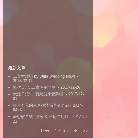
最新文章
二寶大肚照 by Julia Wedding News
-
2018-02-11
懷孕日記: 二寶性別開獎!
- 2017-12-26
大肚日記: 二寶終於來報到囉!
- 2017-12-
01
好久不見的東京橫濱偽單身之旅
- 2017-
04-02
夢想家二號: 搬家 & 一周年紀錄
- 2017-03-
21
Recent 1-5, total: 762.
>>