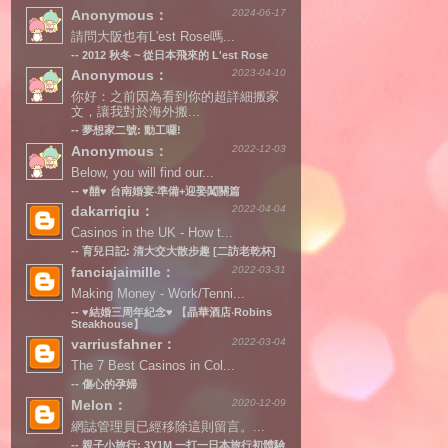
Anonymous：
2024-06-17
請問大阪也有L'est Rose嗎...
--
2012 秋冬 ~ 從日本飛來的 L'est Rose
Anonymous：
2023-04-10
你好：之前因為看到你的超詳細搬家
文，讓我對於海外搬...
--
夢想家二號: 動工囉!
Anonymous：
2022-12-03
Below, you will find our...
--
♥囍♥ 台南婚宴‧準備+迎娶闖關篇
dakarriqiu：
2022-04-04
Casinos in the UK - How t...
--
育兒日記: 清大交大散步趣 [二訪老乾杯]
fanciajaimille：
2022-03-31
Making Money - Work/Tenni...
--
♥結婚三周年紀念♥ 【晶華酒店‧Robins
Steakhouse】
varriusfahner：
2022-03-04
The 7 Best Casinos in Col...
--
傷心的孕婦
Melon：
2020-12-09
網誌管理員已經移除這則留言。...
--
親子小旅行: 3Y1M 一打一日本旅行初體驗