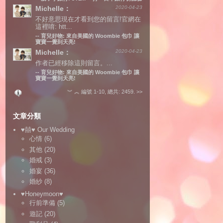
Michelle：
2020-04-23
不好意思現在才看到您的留言!官網在
這裡唷: htt...
--
育兒好物: 來自美國的 Woombie 包巾 讓
寶寶一覺到天亮!
Michelle：
2020-04-23
作者已經移除這則留言。...
--
育兒好物: 來自美國的 Woombie 包巾 讓
寶寶一覺到天亮!
︾
︽
編號 1-10, 總共: 2459.
>>
文章分類
♥囍♥ Our Wedding
心情
(6)
其他
(20)
婚戒
(3)
婚宴
(36)
婚紗
(8)
♥Honeymoon♥
行前準備
(5)
遊記
(20)