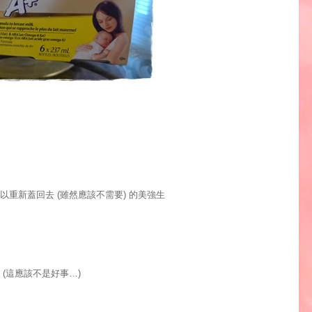
以重新蓋回去
雖然應該不需要
的美強生
(
)
這應該不是好事
(
…)