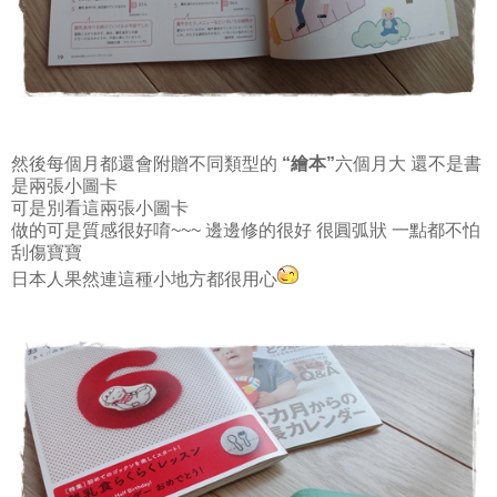
然後每個月都還會附贈不同類型的
“繪本”
六個月大 還不是書
是兩張小圖卡
可是別看這兩張小圖卡
做的可是質感很好唷~~~ 邊邊修的很好 很圓弧狀 一點都不怕
刮傷寶寶
日本人果然連這種小地方都很用心