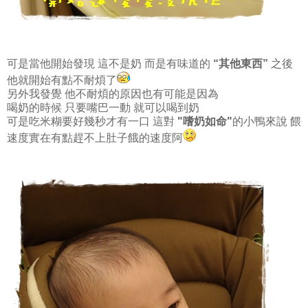
可是當他開始發現 這不是奶 而是有味道的
“其他東西”
之後
他就開始有點不耐煩了
另外我發覺 他不耐煩的原因也有可能是因為
喝奶的時候 只要嘴巴一動 就可以喝到奶
可是吃米糊要好幾秒才有一口 這對
"嗜奶如命"
的小鴨來說 餵
速度實在有點趕不上肚子餓的速度阿