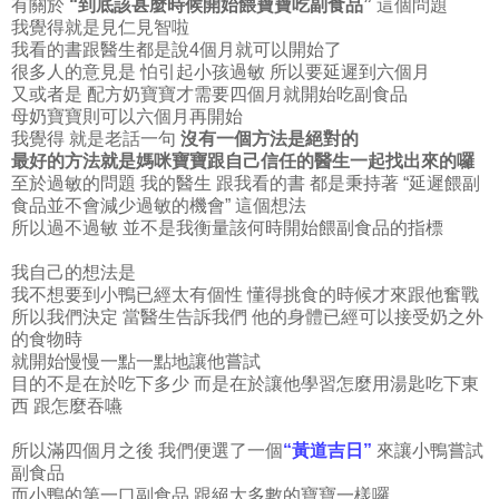
有關於
“到底該甚麼時候開始餵寶寶吃副食品”
這個問題
我覺得就是見仁見智啦
我看的書跟醫生都是說4個月就可以開始了
很多人的意見是 怕引起小孩過敏 所以要延遲到六個月
又或者是 配方奶寶寶才需要四個月就開始吃副食品
母奶寶寶則可以六個月再開始
我覺得 就是老話一句
沒有一個方法是絕對的
最好的方法就是媽咪寶寶跟自己信任的醫生一起找出來的囉
至於過敏的問題 我的醫生 跟我看的書 都是秉持著 “延遲餵副
食品並不會減少過敏的機會” 這個想法
所以過不過敏 並不是我衡量該何時開始餵副食品的指標
我自己的想法是
我不想要到小鴨已經太有個性 懂得挑食的時候才來跟他奮戰
所以我們決定 當醫生告訴我們 他的身體已經可以接受奶之外
的食物時
就開始慢慢一點一點地讓他嘗試
目的不是在於吃下多少 而是在於讓他學習怎麼用湯匙吃下東
西 跟怎麼吞嚥
所以滿四個月之後 我們便選了一個
“黃道吉日”
來讓小鴨嘗試
副食品
而小鴨的第一口副食品 跟絕大多數的寶寶一樣囉