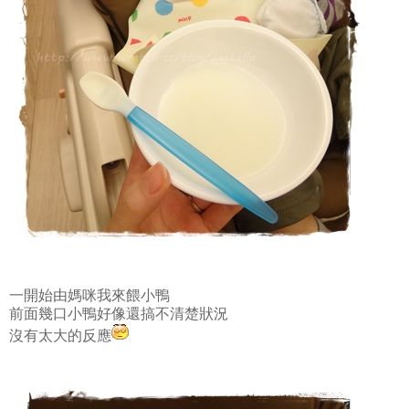
一開始由媽咪我來餵小鴨
前面幾口小鴨好像還搞不清楚狀況
沒有太大的反應