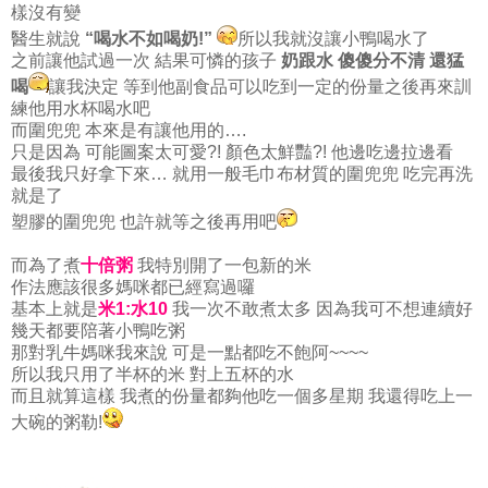
樣沒有變
醫生就說
“喝水不如喝奶!”
所以我就沒讓小鴨喝水了
之前讓他試過一次 結果可憐的孩子
奶跟水 傻傻分不清 還猛
喝
讓我決定 等到他副食品可以吃到一定的份量之後再來訓
練他用水杯喝水吧
而圍兜兜 本來是有讓他用的….
只是因為 可能圖案太可愛?! 顏色太鮮豔?! 他邊吃邊拉邊看
最後我只好拿下來… 就用一般毛巾布材質的圍兜兜 吃完再洗
就是了
塑膠的圍兜兜 也許就等之後再用吧
而為了煮
十倍粥
我特別開了一包新的米
作法應該很多媽咪都已經寫過囉
基本上就是
米1:水10
我一次不敢煮太多 因為我可不想連續好
幾天都要陪著小鴨吃粥
那對乳牛媽咪我來說 可是一點都吃不飽阿~~~~
所以我只用了半杯的米 對上五杯的水
而且就算這樣 我煮的份量都夠他吃一個多星期 我還得吃上一
大碗的粥勒!