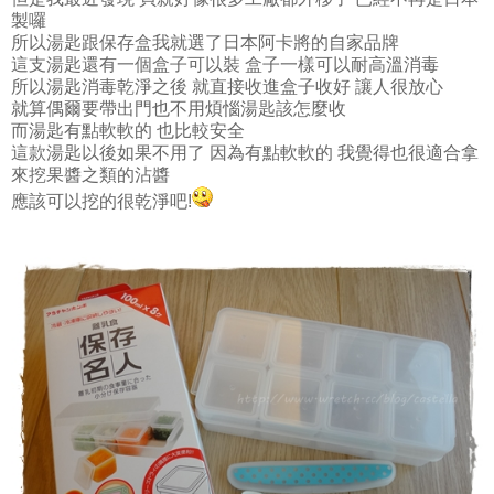
製囉
所以湯匙跟保存盒我就選了日本阿卡將的自家品牌
這支湯匙還有一個盒子可以裝 盒子一樣可以耐高溫消毒
所以湯匙消毒乾淨之後 就直接收進盒子收好 讓人很放心
就算偶爾要帶出門也不用煩惱湯匙該怎麼收
而湯匙有點軟軟的 也比較安全
這款湯匙以後如果不用了 因為有點軟軟的 我覺得也很適合拿
來挖果醬之類的沾醬
應該可以挖的很乾淨吧!