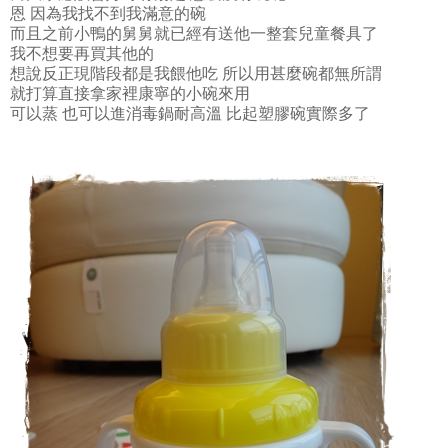
恩 因為我找不到我滿意的碗
而且之前小鴨的舅舅就已經有送他一整套兒童餐具了
我不想要再買其他的
想說反正現階段都是我餵他吃 所以用甚麼碗都無所謂
就打算直接拿家裡康寧的小碗來用
可以蒸 也可以進消毒鍋耐高溫 比起塑膠碗實際多了