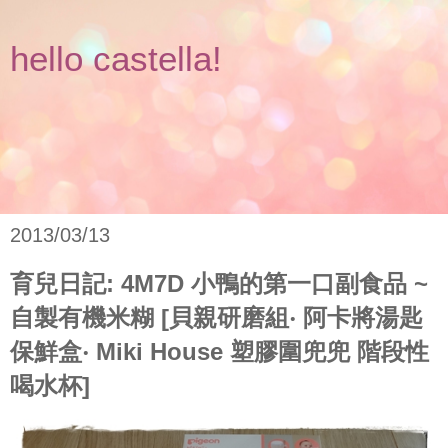
hello castella!
2013/03/13
育兒日記: 4M7D 小鴨的第一口副食品 ~
自製有機米糊 [貝親研磨組‧ 阿卡將湯匙
保鮮盒‧ Miki House 塑膠圍兜兜 階段性
喝水杯]