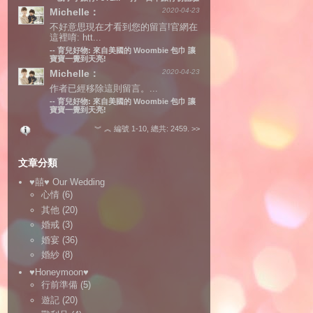
Michelle：
2020-04-23
不好意思現在才看到您的留言!官網在
這裡唷: htt...
--
育兒好物: 來自美國的 Woombie 包巾 讓
寶寶一覺到天亮!
Michelle：
2020-04-23
作者已經移除這則留言。...
--
育兒好物: 來自美國的 Woombie 包巾 讓
寶寶一覺到天亮!
︾
︽
編號 1-10, 總共: 2459.
>>
文章分類
♥囍♥ Our Wedding
心情
(6)
其他
(20)
婚戒
(3)
婚宴
(36)
婚紗
(8)
♥Honeymoon♥
行前準備
(5)
遊記
(20)