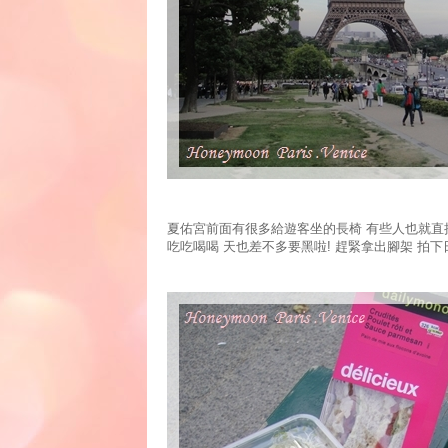
夏佑宮前面有很多給遊客坐的長椅 有些人也就直
吃吃喝喝 天也差不多要黑啦! 趕緊拿出腳架 拍下