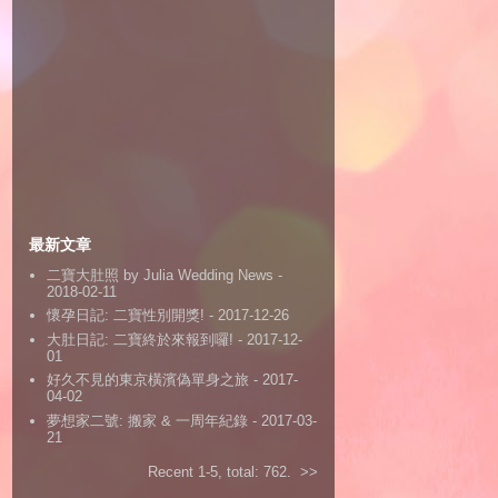
最新文章
二寶大肚照 by Julia Wedding News
-
2018-02-11
懷孕日記: 二寶性別開獎!
- 2017-12-26
大肚日記: 二寶終於來報到囉!
- 2017-12-
01
好久不見的東京橫濱偽單身之旅
- 2017-
04-02
夢想家二號: 搬家 & 一周年紀錄
- 2017-03-
21
Recent 1-5, total: 762.
>>