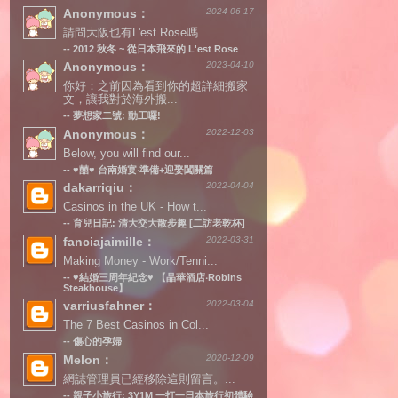
Anonymous：
2024-06-17
請問大阪也有L'est Rose嗎...
--
2012 秋冬 ~ 從日本飛來的 L'est Rose
Anonymous：
2023-04-10
你好：之前因為看到你的超詳細搬家
文，讓我對於海外搬...
--
夢想家二號: 動工囉!
Anonymous：
2022-12-03
Below, you will find our...
--
♥囍♥ 台南婚宴‧準備+迎娶闖關篇
dakarriqiu：
2022-04-04
Casinos in the UK - How t...
--
育兒日記: 清大交大散步趣 [二訪老乾杯]
fanciajaimille：
2022-03-31
Making Money - Work/Tenni...
--
♥結婚三周年紀念♥ 【晶華酒店‧Robins
Steakhouse】
varriusfahner：
2022-03-04
The 7 Best Casinos in Col...
--
傷心的孕婦
Melon：
2020-12-09
網誌管理員已經移除這則留言。...
--
親子小旅行: 3Y1M 一打一日本旅行初體驗