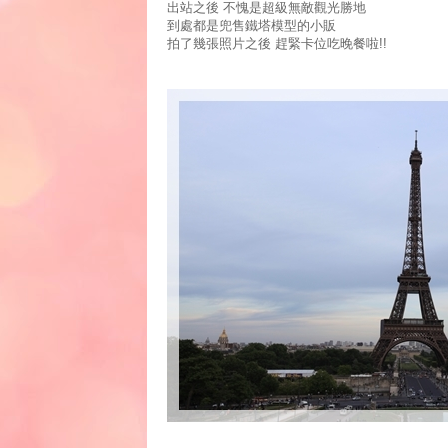
出站之後 不愧是超級無敵觀光勝地
到處都是兜售鐵塔模型的小販
拍了幾張照片之後 趕緊卡位吃晚餐啦!!