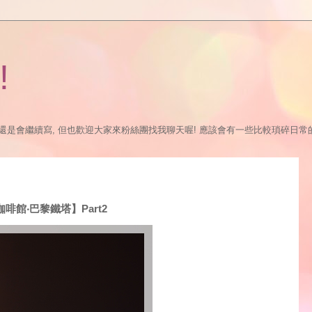
!
繼續寫, 但也歡迎大家來粉絲團找我聊天喔! 應該會有一些比較瑣碎日常的更新:P https://
神咖啡館‧巴黎鐵塔】Part2