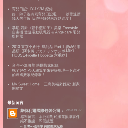
育兒日記: 1Y-1Y2M 紀錄
好一陣子沒有寫育兒日記啦 ~~~ 趁著連續
幾天的年假 我也得好好來趕點進度 !
孕期採購:《新竹藍印子》美樂 Freestyle
自由機 雙邊電動吸乳器 & Angelcare 嬰兒
監控器
2013 東京小旅行: 戰利品 Part 1 嬰幼兒用
品類【阿卡將 アカチャンホンポ‧MIKI
HOUSE‧Ficelle Hoppetta 六重紗】
台灣-->溫哥華 跨國搬家紀錄
拖了好久 今天總算要來好好整理一下這次
的跨國搬家紀錄啦 !
My Sweet Home ~ 三商美福來我家: 新家
開箱文
最新留言
蒙特利爾國際包裝公司：
2025-04-17
感謝留言。本公司對於搬運損壞事件
絕不推諉，即便託運...
--
台灣-->溫哥華 跨國搬家紀錄