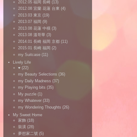
2012.05 福岡 長崎
(13)
2012.08 宜蘭 花蓮 台東
(4)
2013.03 東京
(19)
2013.07 福岡
(9)
2013.08 花蓮 中橫
(3)
2013.08 溫哥華
(3)
2014.01 長崎 福岡 京都
(11)
2015.01 長崎 福岡
(2)
my Suitcase
(11)
Lively Life
♥
(22)
my Beauty Selections
(36)
my Daily Madness
(37)
my Playing bits
(35)
My puzzle
(1)
my Whatever
(33)
my Wondering Thoughts
(26)
My Sweet Home
家飾
(18)
裝潢
(28)
夢想家二號
(5)