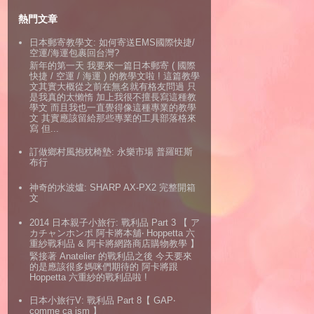
熱門文章
日本郵寄教學文: 如何寄送EMS國際快捷/
空運/海運包裹回台灣?
新年的第一天 我要來一篇日本郵寄 ( 國際
快捷 / 空運 / 海運 ) 的教學文啦 ! 這篇教學
文其實大概從之前在無名就有格友問過 只
是我真的太懶惰 加上我很不擅長寫這種教
學文 而且我也一直覺得像這種專業的教學
文 其實應該留給那些專業的工具部落格來
寫 但...
訂做鄉村風抱枕椅墊: 永樂市場 普羅旺斯
布行
神奇的水波爐: SHARP AX-PX2 完整開箱
文
2014 日本親子小旅行: 戰利品 Part 3 【 ア
カチャンホンポ 阿卡將本舖‧ Hoppetta 六
重紗戰利品 & 阿卡將網路商店購物教學 】
緊接著 Anatelier 的戰利品之後 今天要來
的是應該很多媽咪們期待的 阿卡將跟
Hoppetta 六重紗的戰利品啦 !
日本小旅行V: 戰利品 Part 8【 GAP‧
comme ca ism 】