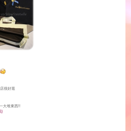
妝店很好逛
大堆東西!!
)