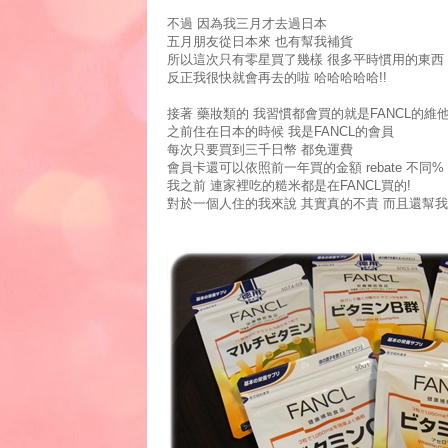
不過 因為我三月才去過日本
五月朋友從日本來 也有幫我補貨
所以這次只有零星買了幾樣 很多平時慣用的東西
反正我很快就會再去的啦 哈哈哈哈哈!!
接著 藥妝類的 我習慣都會買的就是FANCL的維
之前住在日本的時候 我是FANCL的會員
每次只要買到三千日幣 都免運費
會員卡還可以依照前一年買的金額 rebate 不同%
我之前 連家裡吃的糙米都是在FANCL買的!
對於一個人住的我來說 其實真的不貴 而且還幫我