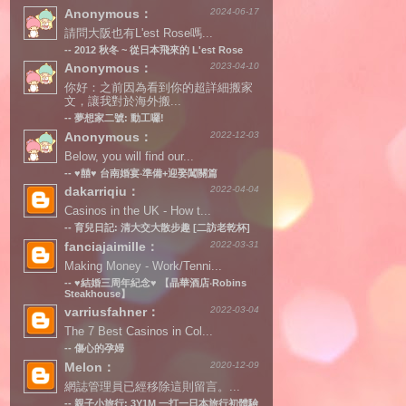
Anonymous：
2024-06-17
請問大阪也有L'est Rose嗎...
--
2012 秋冬 ~ 從日本飛來的 L'est Rose
Anonymous：
2023-04-10
你好：之前因為看到你的超詳細搬家
文，讓我對於海外搬...
--
夢想家二號: 動工囉!
Anonymous：
2022-12-03
Below, you will find our...
--
♥囍♥ 台南婚宴‧準備+迎娶闖關篇
dakarriqiu：
2022-04-04
Casinos in the UK - How t...
--
育兒日記: 清大交大散步趣 [二訪老乾杯]
fanciajaimille：
2022-03-31
Making Money - Work/Tenni...
--
♥結婚三周年紀念♥ 【晶華酒店‧Robins
Steakhouse】
varriusfahner：
2022-03-04
The 7 Best Casinos in Col...
--
傷心的孕婦
Melon：
2020-12-09
網誌管理員已經移除這則留言。...
--
親子小旅行: 3Y1M 一打一日本旅行初體驗