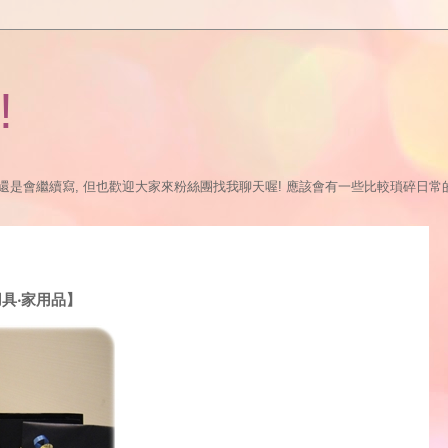
!
繼續寫, 但也歡迎大家來粉絲團找我聊天喔! 應該會有一些比較瑣碎日常的更新:P https://
用具‧家用品】