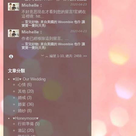
Michelle：
2020-04-23
不好意思現在才看到您的留言!官網在
這裡唷: htt...
--
育兒好物: 來自美國的 Woombie 包巾 讓
寶寶一覺到天亮!
Michelle：
2020-04-23
作者已經移除這則留言。...
--
育兒好物: 來自美國的 Woombie 包巾 讓
寶寶一覺到天亮!
︾
︽
編號 1-10, 總共: 2459.
>>
文章分類
♥囍♥ Our Wedding
心情
(6)
其他
(20)
婚戒
(3)
婚宴
(36)
婚紗
(8)
♥Honeymoon♥
行前準備
(5)
遊記
(20)