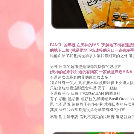
FANCL 的專櫃 在天神的IMS (天神地下街有連接
的地下二樓 (就是從地下街連接的入口一進去左手
維他命除了我爸媽從加拿大幫我帶回來的之外 還是
另外 日本的超市也是我每次掃貨的好地方
(天神的超市我知道的有兩家 一家就是靠近MINA 的DA
不過這次因為真的其他東西買太多了
我又只有一個人 實在搬不動 沒辦法像上次連大
只能哀怨地看這那些食料品 買了一點點
不過很開心 我買了六罐GABAN 的調味料
有 白胡椒 黑胡椒 粗顆粒的黑胡椒 Basil Oregano a
恩 也不是說 這個牌子有多好啦 就在日本的時候
其實 香料我通常都是從溫哥華帶有機的回來
不過 對主婦來說 看到不買真的很痛苦 還是就買