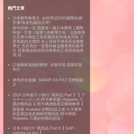
熱門文章
日本郵寄教學文: 如何寄送EMS國際快捷/
空運/海運包裹回台灣?
新年的第一天 我要來一篇日本郵寄 ( 國際
快捷 / 空運 / 海運 ) 的教學文啦 ! 這篇教學
文其實大概從之前在無名就有格友問過 只
是我真的太懶惰 加上我很不擅長寫這種教
學文 而且我也一直覺得像這種專業的教學
文 其實應該留給那些專業的工具部落格來
寫 但...
訂做鄉村風抱枕椅墊: 永樂市場 普羅旺斯
布行
神奇的水波爐: SHARP AX-PX2 完整開箱
文
2014 日本親子小旅行: 戰利品 Part 3 【 ア
カチャンホンポ 阿卡將本舖‧ Hoppetta 六
重紗戰利品 & 阿卡將網路商店購物教學 】
緊接著 Anatelier 的戰利品之後 今天要來
的是應該很多媽咪們期待的 阿卡將跟
Hoppetta 六重紗的戰利品啦 !
日本小旅行V: 戰利品 Part 8【 GAP‧
comme ca ism 】