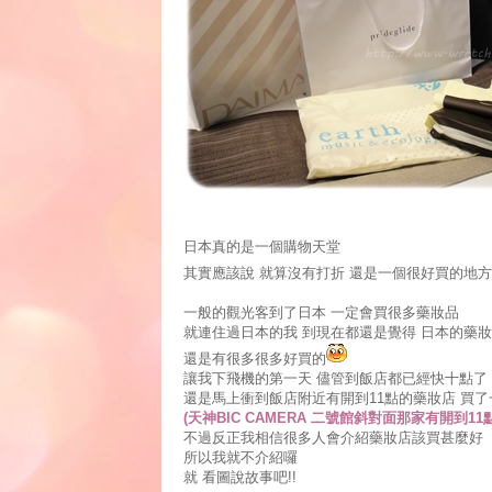
日本真的是一個購物天堂
其實應該說 就算沒有打折 還是一個很好買的地方
一般的觀光客到了日本 一定會買很多藥妝品
就連住過日本的我 到現在都還是覺得 日本的藥
還是有很多很多好買的
讓我下飛機的第一天 儘管到飯店都已經快十點了
還是馬上衝到飯店附近有開到11點的藥妝店 買了一
(天神BIC CAMERA 二號館斜對面那家有開到11點
不過反正我相信很多人會介紹藥妝店該買甚麼好
所以我就不介紹囉
就 看圖說故事吧!!