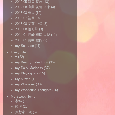
2012.05 福岡 長崎
(13)
2012.08 宜蘭 花蓮 台東
(4)
2013.03 東京
(19)
2013.07 福岡
(9)
2013.08 花蓮 中橫
(3)
2013.08 溫哥華
(3)
2014.01 長崎 福岡 京都
(11)
2015.01 長崎 福岡
(2)
my Suitcase
(11)
Lively Life
♥
(22)
my Beauty Selections
(36)
my Daily Madness
(37)
my Playing bits
(35)
My puzzle
(1)
my Whatever
(33)
my Wondering Thoughts
(26)
My Sweet Home
家飾
(18)
裝潢
(28)
夢想家二號
(5)