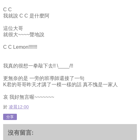
C C
我就說 C C 是什麼阿
這位大哥
就很大~~~~聲地說
C C Lemon!!!!!!!
我真的很想一拳敲下去!! \____/!!
更無奈的是 一旁的班導師還接了一句
K君的哥哥昨天才講了一模一樣的話 真不愧是一家人
哀 我好無言喔~~~~~~~
於
凌晨12:00
分享
沒有留言: