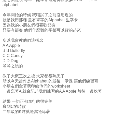
alphabet
今年開始的時候 我嚐試了之前沒用過的
就是我用那種 畫有單字的Alphabet 生字卡
因為我的小朋友們很喜歡節奏
只要有節奏 他們什麼難的字都可以背的起來
所以我會教他們這樣念
A A Apple
B B Butterfly
C C Candy
D D Dog
等等之類的
教了大概三次之後 大家都很熟悉了
所以今天當作是Alphabet 的最後一堂課 讓他們練習寫
小朋友們拿著我印給他們的worksheet
一邊寫著A 就會記起我們練習的A A Apple 然後一邊唸著
結果 一切正都進行的很完美
寫到C的時候
二年級的K君就邊寫邊唸著