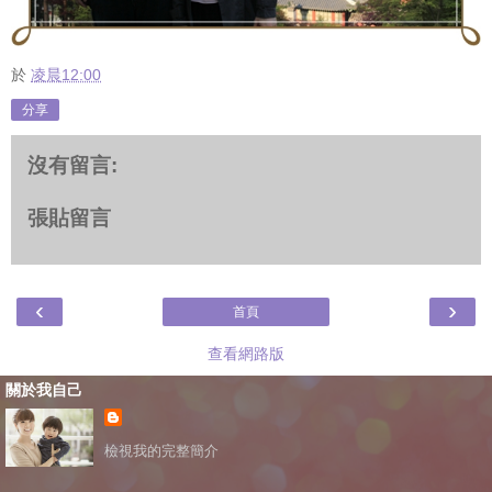
於
凌晨12:00
分享
沒有留言:
張貼留言
‹
›
首頁
查看網路版
關於我自己
檢視我的完整簡介