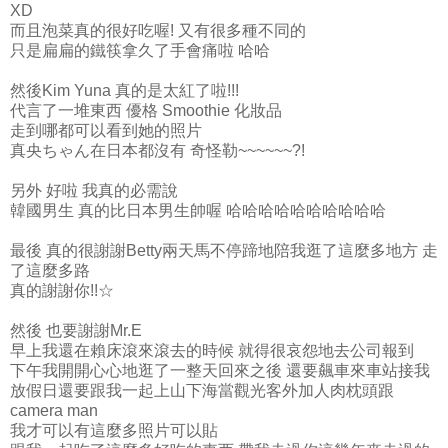
XD
而且泡菜真的很好吃喔! 又有很多種不同的
只是扁扁的鐵筷拿久了手會痛啦 哈哈
然後Kim Yuna 真的是太紅了啦!!!
代言了一堆東西 優格 Smoothie 化妝品
走到哪都可以看到她的照片
真央ちゃん在日本都沒有 奇怪勒~~~~~~?!
另外 好啦 我真的必需說
韓國男生 真的比日本男生帥喔 哈哈哈哈哈哈哈哈哈哈
最後 真的很謝謝Betty兩天馬不停蹄地陪我逛了這麼多地方 走
了這麼多路
真的謝謝你!!☆
然後 也要謝謝Mr.E
早上我還在賴床滾來滾去的時候 就得很哀怨地去公司報到
下午我開開心心地逛了一整天回來之後 還要飆車來車站接我
放假日還要跟我一起上山下海當觀光客外加人肉枕頭跟
camera man
我才可以有這麼多照片可以貼