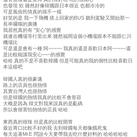
也發現 欸 雖然好像韓國跟日本很近 也都冷冷的
可是風俗民情真的很不一樣
好笑的是 我一下飛機 搭上回家的BUS 聽到駕駛又開始那一
長串囉嗦的廣播
我居然真的有 “安心”的感覺
就連在機場等行里出來 雖然福岡這個小機場跟本不能跟仁川
機場比
可是還是會有一種 阿~~~~~ 我真的還是喜歡日本阿~~~~~還
是比較能讓我安心~~~的感覺
哈哈 真的不是不喜歡韓國 但是可能真的我的個性比較喜歡日
本這樣吧
韓國人真的很豪邁
路上的店員也很熱情
其實台灣人也很熱情
但是韓國的熱情我真的比較不會形容
大概是因為 韓文對我來說真的是亂碼
所以會很害怕熱情的店員 哈哈
東西真的很辣 但是真的比較開胃
最近胃口比較不好的我 去到韓國每天都像餓死鬼
每天追著Mr.E 問說今天要帶我去吃什麼好料的 哈哈哈哈哈