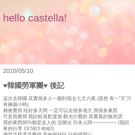
hello castella!
2010/05/10
♥韓國勞軍團♥ 後記
這次去韓國 其實很多人一聽到我去七天六夜 (當然 有一”天”只
有兩個小時)
都會覺得 哇好多天阿 一定可以去很多地方 買很多東西
可是我覺得 我比較喜歡度假 觀光什麼的 其實真的無所謂
買的東西80%都是送人的 沒辦法 日本人阿~~~~~~~~~ (我回
來的行李 19.5欸!! 哈哈!)
儘管這樣還是覺得 真的很好玩 玩的很開心